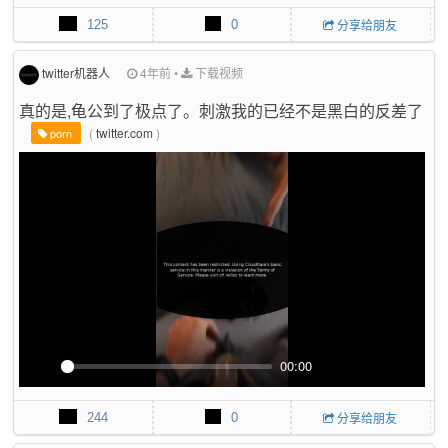
l
u
I
n
125
0
分享给朋友
a
t
P
t
y
e
e
r
twitter机器人
4年前
•
下载视频
f
真的是,龟公到了极点了。刺激我的已经不是黑白的反差了
u
l
(
twitter.com
)
porn
l
s
c
r
e
e
n
00:00
P
M
P
E
l
u
I
n
244
0
分享给朋友
a
t
P
t
y
e
e