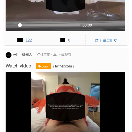
n
00:00
P
M
P
E
l
u
I
n
122
0
分享给朋友
a
t
P
t
y
e
e
r
twitter机器人
4年前
•
下载视频
f
Watch video
(
twitter.com
)
u
porn
l
l
s
c
r
e
e
n