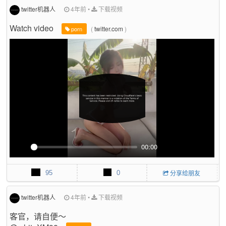
r
twitter机器人
4年前
•
下载视频
f
Watch video
(
twitter.com
)
u
porn
l
l
s
c
r
e
e
n
00:00
P
M
P
E
l
u
I
n
95
0
分享给朋友
a
t
P
t
y
e
e
r
twitter机器人
4年前
•
下载视频
f
客官，请自便～
u