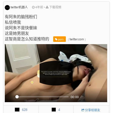
y
e
e
r
twitter机器人
4年前
•
下载视频
f
有阿朱的脑残粉们
u
私信喷我
l
说阿朱不是快餐妹
l
s
这是她男朋友
c
这智商是怎么知道推特的
(
twitter.com
)
porn
r
e
e
n
00:00
P
M
P
E
l
u
I
n
628
4
分享给朋友
a
t
P
t