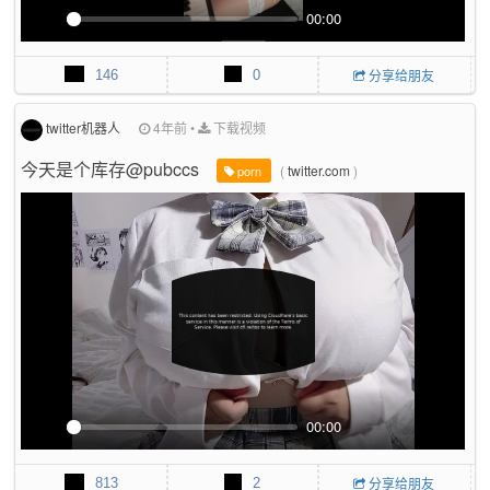
00:00
P
M
P
E
l
u
I
n
146
0
分享给朋友
a
t
P
t
y
e
e
r
twitter机器人
4年前
•
下载视频
f
今天是个库存@pubccs
(
twitter.com
)
u
porn
l
l
s
c
r
e
e
n
00:00
P
M
P
E
l
u
I
n
813
2
分享给朋友