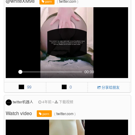
@whiteXM98
l
(
twitter.com
)
porn
l
s
c
r
e
e
n
00:00
P
M
P
E
l
u
I
n
99
0
分享给朋友
a
t
P
t
y
e
e
r
twitter机器人
4年前
•
下载视频
f
Watch video
(
twitter.com
)
u
porn
l
l
s