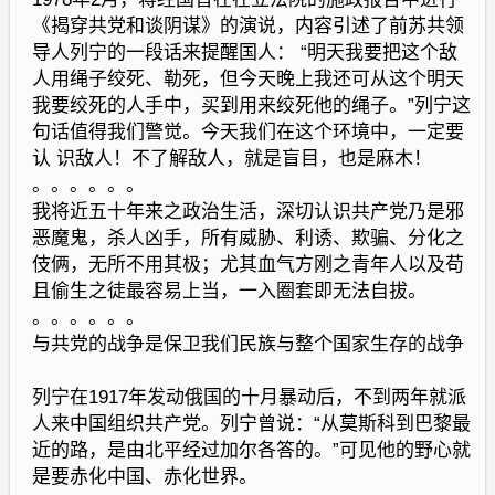
《揭穿共党和谈阴谋》的演说，内容引述了前苏共领
导人列宁的一段话来提醒国人： “明天我要把这个敌
人用绳子绞死、勒死，但今天晚上我还可从这个明天
我要绞死的人手中，买到用来绞死他的绳子。”列宁这
句话值得我们警觉。今天我们在这个环境中，一定要
认 识敌人！不了解敌人，就是盲目，也是麻木！
。。。。。。
我将近五十年来之政治生活，深切认识共产党乃是邪
恶魔鬼，杀人凶手，所有威胁、利诱、欺骗、分化之
伎俩，无所不用其极；尤其血气方刚之青年人以及苟
且偷生之徒最容易上当，一入圈套即无法自拔。
。。。。。。
与共党的战争是保卫我们民族与整个国家生存的战争
列宁在1917年发动俄国的十月暴动后，不到两年就派
人来中国组织共产党。列宁曾说：“从莫斯科到巴黎最
近的路，是由北平经过加尔各答的。”可见他的野心就
是要赤化中国、赤化世界。