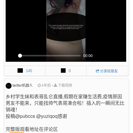
s
c
r
e
e
n
00:00
P
M
P
E
l
u
I
n
145
0
分享给朋友
a
t
P
t
y
e
e
r
twitter机器人
4年前
•
下载视频
f
乡村学生妹和表哥乱仑直播,假期在家赚生活费,疫情原因
u
男友不能来，只能找帅气表哥凑合啦！插入的一瞬间无比
l
销魂！
l
s
投稿@pubccs @yuziqoq感谢
c
r
完整版观看地址在评论区
e