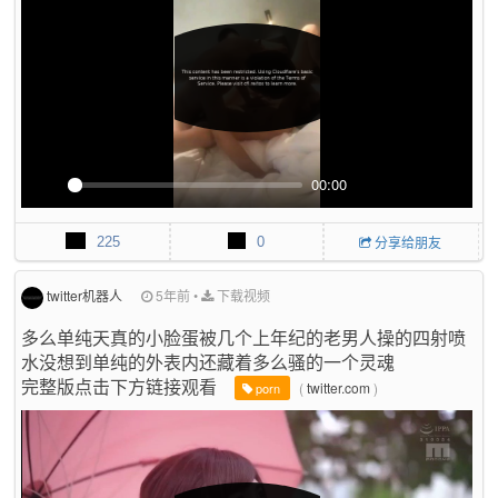
r
e
e
n
00:00
P
M
P
E
l
u
I
n
225
0
分享给朋友
a
t
P
t
y
e
e
r
twitter机器人
5年前
•
下载视频
f
多么单纯天真的小脸蛋被几个上年纪的老男人操的四射喷
u
水没想到单纯的外表内还藏着多么骚的一个灵魂
l
完整版点击下方链接观看
l
(
twitter.com
)
porn
s
c
r
e
e