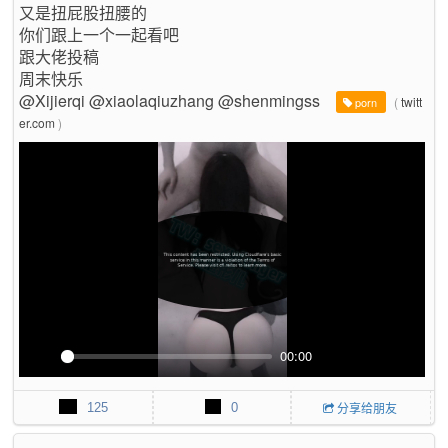
又是扭屁股扭腰的
u
你们跟上一个一起看吧
l
跟大佬投稿
l
s
周末快乐
c
@Xijierqi @xiaolaqiuzhang @shenmingss
(
twitt
porn
r
er.com
)
e
e
n
00:00
P
M
P
E
l
u
I
n
125
0
分享给朋友
a
t
P
t
y
e
e