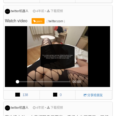
a
t
P
t
y
e
e
r
twitter机器人
4年前
•
下载视频
f
Watch video
(
twitter.com
)
u
porn
l
l
s
c
r
e
e
n
00:00
P
M
P
E
l
u
I
n
138
0
分享给朋友
a
t
P
t
y
e
e
r
twitter机器人
4年前
•
下载视频
f