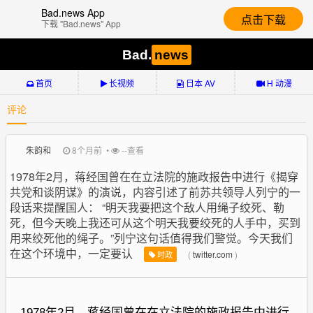
Bad.news App
点击下载
下载 "Bad.news" App
Bad.
news
首页
长视频
日本 AV
H 动漫
评论
朱韵和
8个月前 •
--
查看
1978年2月，蒋经国曾在在立法院的施政报告中进行《揭穿
共党和谈阴谋》的演说，内容引述了前苏共领导人列宁的一
段话来提醒国人： “明天我要把这个敌人用绳子绞死、勒
死，但今天晚上我还可从这个明天我要绞死的人手中，买到
用来绞死他的绳子。”列宁这句话值得我们警觉。今天我们
在这个环境中，一定要认
(
twitter.com
)
时政
1978年2月，蒋经国曾在在立法院的施政报告中进行