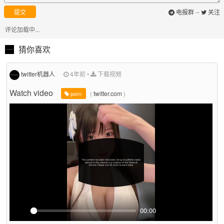
电报群
--
关注
提交
评论加载中...
猜你喜欢
twitter机器人
4年前
•
下载视频
Watch video
(
twitter.com
)
porn
00:00
P
M
P
E