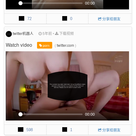
00:00
P
M
P
E
l
u
I
n
72
0
分享给朋友
a
t
P
t
y
e
e
r
twitter机器人
5年前
•
下载视频
f
Watch video
(
twitter.com
)
u
porn
l
l
s
c
r
e
e
n
00:00
P
M
P
E
l
u
I
n
598
1
分享给朋友
a
t
P
t