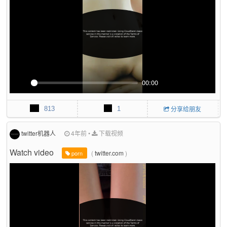
c
r
e
e
n
00:00
P
M
P
E
l
u
I
n
813
1
分享给朋友
a
t
P
t
y
e
e
r
twitter机器人
4年前
•
下载视频
f
Watch video
(
twitter.com
)
u
porn
l
l
s
c
r
e
e