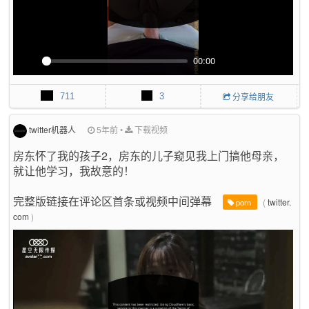
n
00:00
P
M
P
E
l
u
I
n
711
3
分享给朋友
a
t
P
t
y
e
e
r
twitter机器人
5年前
•
下载视频
f
房东怀了我的孩子2，房东的儿子窥见我上门搞他母亲，
u
就让他学习，我故意的！
l
l
s
完整版链接在评论区首条或视频中间弹幕
(
twitter.
porn
c
com
)
r
e
e
n