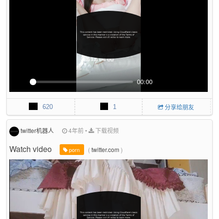
c
r
e
e
n
00:00
P
M
P
E
l
u
I
n
620
1
分享给朋友
a
t
P
t
y
e
e
r
twitter机器人
4年前
•
下载视频
f
Watch video
(
twitter.com
)
u
porn
l
l
s
c
r
e
e