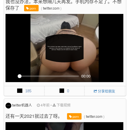
我也没办法，本来想隔几天再发。手机内存不足了。不想
u
保存了
l
(
twitter.com
)
porn
l
s
c
r
e
e
n
00:00
P
M
P
E
l
u
I
n
185
0
分享给朋友
a
t
P
t
y
e
e
r
twitter机器人
4年前
•
下载视频
f
还有一天2021就过去了呀。
(
twitter.com
)
u
porn
l
l