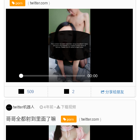
(
twitter.com
)
porn
e
n
00:00
P
M
P
E
l
u
I
n
509
2
分享给朋友
a
t
P
t
y
e
e
r
twitter机器人
4年前
•
下载视频
f
哥哥全都射到里面了嘛
(
twitter.com
)
u
porn
l
l
s