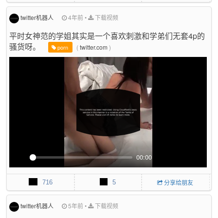
y
e
e
r
twitter机器人
4年前
•
下载视频
f
平时女神范的学姐其实是一个喜欢刺激和学弟们无套4p的
u
骚货呀。
l
(
twitter.com
)
porn
l
s
c
r
e
e
n
00:00
P
M
P
E
l
u
I
n
716
5
分享给朋友
a
t
P
t
y
e
e
r
twitter机器人
5年前
•
下载视频
f