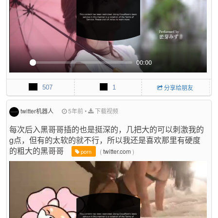
n
00:00
P
M
P
E
l
u
I
n
507
1
分享给朋友
a
t
P
t
y
e
e
r
twitter机器人
5年前
•
下载视频
f
每次后入黑哥哥插的也是挺深的，几把大的可以刺激我的
u
g点，但有的太软的就不行，所以我还是喜欢那里有硬度
l
的粗大的黑哥哥
l
(
twitter.com
)
porn
s
c
r
e
e
n