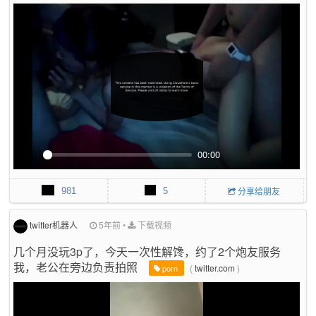
l
s
c
r
e
e
n
00:00
P
M
P
E
l
u
I
n
981
5
分享给朋友
a
t
P
t
y
e
e
r
twitter机器人
5年前
•
下载视频
f
几个月没玩3p了，今天一次性解馋，约了2个炮友服务
u
我，老公在旁边负责拍照
l
(
twitter.com
)
porn
l
s
c