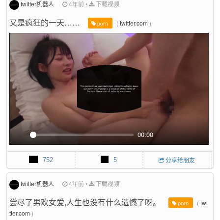
r
twitter机器人
4年前
•
下载视频
f
又是疯狂的一天……
(
twitter.com
)
u
porn
l
l
s
c
r
e
e
n
00:00
P
M
P
E
l
u
I
n
752
5
分享给朋友
a
t
P
t
y
e
e
r
twitter机器人
4年前
•
下载视频
f
尝尽了男欢女爱,人生也没有什么遗憾了呀。
(
twi
u
porn
l
tter.com
)