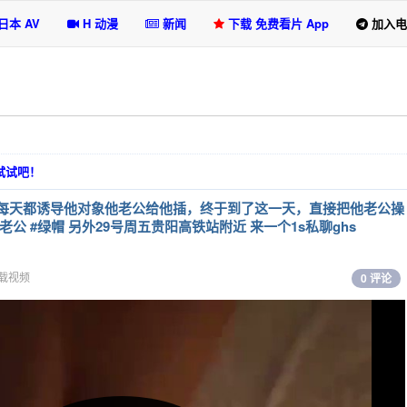
日本 AV
H 动漫
新闻
下载 免费看片 App
加入电
选试试吧！
，每天都诱导他对象他老公给他插，终于到了这一天，直接把他老公操
公 #绿帽 另外29号周五贵阳高铁站附近 来一个1s私聊ghs
载视频
0 评论