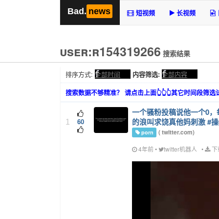
Bad.
news
短视频
长视频
user:r154319266
搜索结果
排序方式:
全部时间
内容筛选:
全部内容
搜索数据不够精准？ 请点击上面👆👆👆其它时间段筛
一个骚粉投稿说他一个0
的浪叫求饶真他妈刺激 #操老
60
1
(
twitter.com
)
porn
4年前
•
twitter机器人
•
下