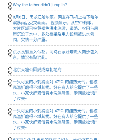
Why the father didn’t jump in?
8月6日，黑龙江哈尔滨。网友在飞机上拍下哈尔
滨暴雨后受灾画面。 视频显示，从空中俯瞰，
大片区域已被黄褐色洪水淹没，道路、农田与房
屋沉没于水中，多处桥梁及电力设施被洪水包
围，灾情十分严重。
洪水長軀直入帝都，同時石家莊增派人肉沙包入
京，情況有點混亂。
北京天壇公園變成陰朝地府
一只可爱的小刺猬面对 47℃ 的酷热天气，也被
高温折磨得不堪其扰。好在有人给它提供了一些
水，小家伙赶紧借着水洗澡降温，瞬间放松“活”
了过来~
一只可爱的小刺猬面对 47℃ 的酷热天气，也被
高温折磨得不堪其扰。好在有人给它提供了一些
水，小家伙赶紧借着水洗澡降温，瞬间放松“活”
了过来~
#乌克兰今日 勇敢的乌克兰妇女，她们仍在为自