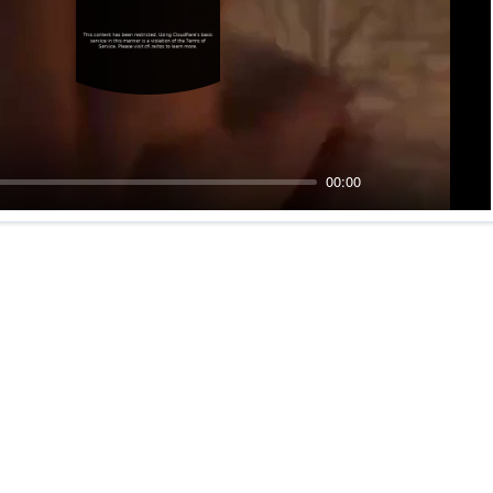
00:00
Mute
PIP
Ente
fulls