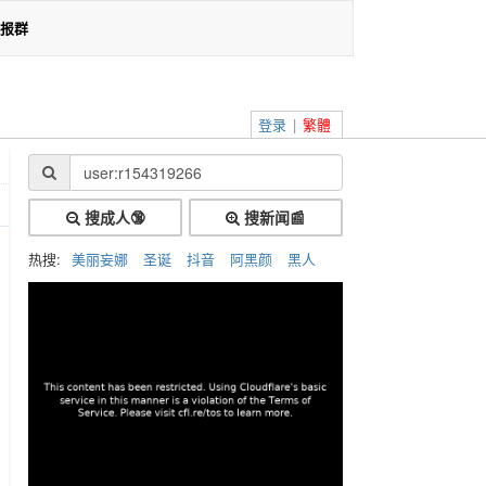
报群
登录
|
繁體
搜成人🔞
搜新闻📰
热搜:
美丽妄娜
圣诞
抖音
阿黑颜
黑人