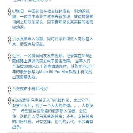
8月6日，中国边检在社交媒体发布一则劝返视
频，一位高中毕业生试图去新加坡，被边境警察
询问之后联系家长，因未告知家长真实目的地而
被劝返。
洪水長軀直入帝都，同時石家莊增派人肉沙包入
京，情況有點混亂。
近日，一名抖音网友发布视频，记录其在318进
藏线路上遭遇的突发电子设备故障。 当事人行
至海拔3000米以上的高原路段时，其购买不足半
年的最新款华为Mate 80 Pro Max旗舰手机突然
出现屏幕失效。
台灣夜市小粉紅出沒！
#动态清零 乌克兰无人飞机操作员，太过分了。
观察半天后，扔了一个大大的炸弹。。。人都没
了！ 希望这些被杀毙的俄罗斯入侵者，会记
住，送他们入侵乌克兰的普京；还有，支持普京
的川粉红粉。只有这样，他们的后代，不会再有
战争。