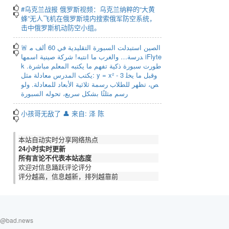
#乌克兰战报 俄罗斯视频：乌克兰纳粹的“大黄
蜂”无人飞机在俄罗斯境内搜索俄军防空系统，
击中俄罗斯机动防空小组。
🚨 الصين استبدلت السبورة التقليدية في 60 ألف م
درسة… والغرب ما انتبه! شركة صينية اسمها iFlyte
k طورت سبورة ذكية تفهم ما يكتبه المعلم مباشرة.
يكتب المدرس معادلة مثل: y = x² - 3 وقبل ما يخل
ص، تظهر للطلاب رسمة ثلاثية الأبعاد للمعادلة. ولو
رسم مثلثًا بشكل سريع، تحوله السبورة
小孩哥无敌了 👤 来自: 泽 陈
本站自动实时分享网络热点
24小时实时更新
所有言论不代表本站态度
欢迎对信息踊跃评论评分
评分越高，信息越新，排列越靠前
n@bad.news