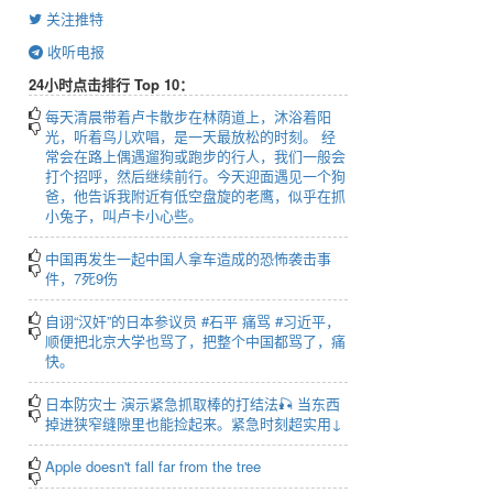
关注推特
收听电报
24小时点击排行 Top 10：
每天清晨带着卢卡散步在林荫道上，沐浴着阳
光，听着鸟儿欢唱，是一天最放松的时刻。 经
常会在路上偶遇遛狗或跑步的行人，我们一般会
打个招呼，然后继续前行。今天迎面遇见一个狗
爸，他告诉我附近有低空盘旋的老鹰，似乎在抓
小兔子，叫卢卡小心些。
中国再发生一起中国人拿车造成的恐怖袭击事
件，7死9伤
自诩“汉奸”的日本参议员 #石平 痛骂 #习近平，
顺便把北京大学也骂了，把整个中国都骂了，痛
快。
日本防灾士 演示紧急抓取棒的打结法🎣 当东西
掉进狭窄缝隙里也能捡起来。紧急时刻超实用↓
Apple doesn't fall far from the tree