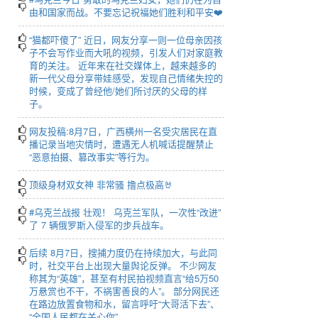
由和国家而战。不要忘记祝福她们胜利和平安❤️
“猫都吓傻了” 近日，网友分享一则一位母亲因孩
子不会写作业而大吼的视频，引发人们对家庭教
育的关注。 近年来在社交媒体上，越来越多的
新一代父母分享带娃感受，发现自己情绪失控的
时候，变成了曾经他/她们所讨厌的父母的样
子。
网友投稿:8月7日，广西横州一名受灾居民在直
播记录当地灾情时，遭遇无人机喊话提醒禁止
“恶意拍摄、篡改事实”等行为。
顶级身材双女神 非常骚 撸点极高🤘
#乌克兰战报 壮观！ 乌克兰军队，一次性“改进”
了 7 辆俄罗斯入侵军的步兵战车。
后续 8月7日，搜捕力度仍在持续加大，与此同
时，社交平台上出现大量舆论反弹。 不少网友
称其为“英雄”，甚至有村民拍视频直言“给5万50
万悬赏也不干，不祸害善良的人”。 部分网民还
在路边放置食物和水，留言呼吁“大哥活下去”、
“全国人民都在关心你”。