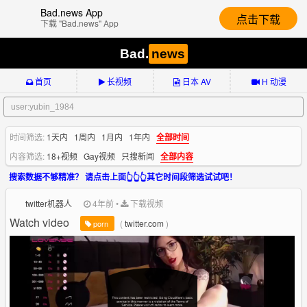
Bad.news App
点击下载
下载 "Bad.news" App
Bad.
news
首页
长视频
日本 AV
H 动漫
时间筛选:
1天内
1周内
1月内
1年内
全部时间
内容筛选:
18+视频
Gay视频
只搜新闻
全部内容
搜索数据不够精准？ 请点击上面👆👆👆其它时间段筛选试试吧！
twitter机器人
4年前
•
下载视频
Watch video
(
twitter.com
)
porn