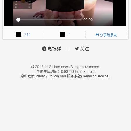
00:00
P
M
P
E
l
u
I
n
244
2
分享给朋友
a
t
P
t
y
e
e
|
电报群
关注
r
f
u
l
2012.11.21 bad.news All rights reserved.
页面生成时间：0.03713,Gzip Enable
l
隐私政策(Privacy Policy)
and
服务条款(Terms of Service)
.
s
c
r
e
e
n