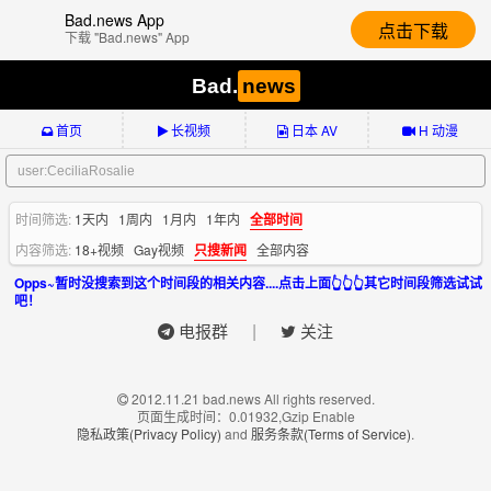
Bad.news App
点击下载
下载 "Bad.news" App
Bad.
news
首页
长视频
日本 AV
H 动漫
时间筛选:
1天内
1周内
1月内
1年内
全部时间
内容筛选:
18+视频
Gay视频
只搜新闻
全部内容
Opps~暂时没搜索到这个时间段的相关内容....点击上面👆👆👆其它时间段筛选试试
吧！
|
电报群
关注
2012.11.21 bad.news All rights reserved.
页面生成时间：0.01932,Gzip Enable
隐私政策(Privacy Policy)
and
服务条款(Terms of Service)
.